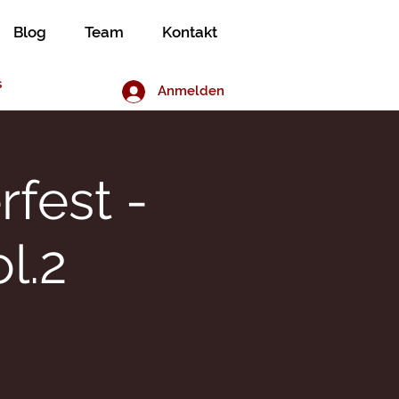
Blog
Team
Kontakt
s
Anmelden
fest -
l.2