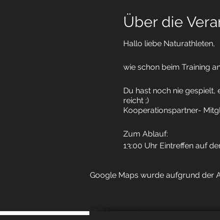
Über die Vera
Hallo liebe Naturathleten,
wie schon beim Training an
Du hast noch nie gespielt,
reicht ;)
Kooperationspartner- Mitgl
Zum Ablauf:
13:00 Uhr Eintreffen auf d
13:30 Uhr Beginn der erste
15:30 Uhr Ende der Matche
Google Maps wurde aufgrund der Ana
-> Wegen Corona können wir
mit genügend Abstand auf 
Sollte es Dauerregen gebe