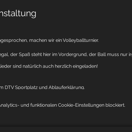
nstaltung
gesprochen, machen wir ein Volleyballturnier.
 egal, der Spaß steht hier im Vordergrund, der Ball muss nur 
ieder sind natürlich auch herzlich eingeladen!
em DTV Sportplatz und Ablauferklärung.
n Matches.
s, Siegerehrung
lytics- und funktionalen Cookie-Einstellungen blockiert.
 leider kein anschließendes Grillen anbieten, ein paar isoto
dem Platz sollte aber möglich sein.
n, werden wir die Veranstaltung verschieben.