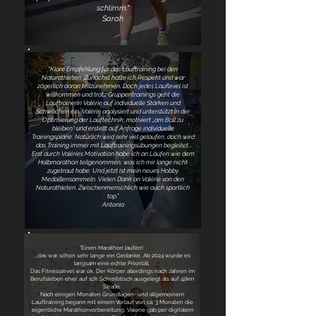
schlimm."
Sarah
"Klare Empfehlung für das Lauftraining bei den
Naturathleten. Zunächst hatte ich Respekt und war
zögerlich daran teilzunehmen. Doch jedes Lauflevel ist
willkommen und trotz Gruppentrainings geht die
Lauftrainerin Valérie auf individuelle Stärken und
Schwächen ein. Valérie analysiert und unterstützt in der
Optimierung der Lauftechnik, motiviert „am Ball zu
bleiben“ und erstellt auf Anfrage individuelle
Trainingspläne. Natürlich wird sehr viel gelaufen, doch wird
das Training immer mit Lauftrainingsübungen begleitet.
Erst durch Valéries Motivation habe ich an Läufen wie dem
Halbmarathon teilgenommen, was ich mir lange nicht
zugetraut habe. Und jetzt ist mein neues Hobby
Medaillensammeln. Vielen Dank an Valérie von den
Naturathleten. Zwischenmenschlich wie auch sportlich
top."
Antonia
"Einen Marathon laufen!
…das war schon sehr lange ein Gedanke. Ab 2024 wurde es
langsam eine echte Priorität.
Das Fitnesslevel war ok. Der Körper allerdings nach Jahren im
Berufsleben eher auf 10h Schreibtisch ausgelegt als auf 42km
Straße.
Nach einigen Monaten Grundlagen- und allgemeinem
Lauftraining begann mit einem Vorlauf von ca. 3 Monaten die
eigentliche Marathonvorbereitung. Valerie gab per digitalem