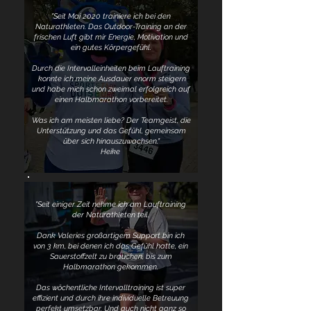
"Seit Mai 2020 trainiere ich bei den
Naturathleten. Das Outdoor-Training an der
frischen Luft gibt mir Energie, Motivation und
ein gutes Körpergefühl.
Durch die Intervalleinheiten beim Lauftraining
konnte ich meine Ausdauer enorm steigern
und habe mich schon zweimal erfolgreich auf
einen Halbmarathon vorbereitet.
Was ich am meisten liebe? Der Teamgeist, die
Unterstützung und das Gefühl, gemeinsam
über sich hinauszuwachsen."
Heike
"Seit einiger Zeit nehme ich am Lauftraining
der Naturathleten teil.
Dank Valeries großartigem Support bin ich
von 3 km, bei denen ich das Gefühl hatte, ein
Sauerstoffzelt zu brauchen, bis zum
Halbmarathon gekommen.
Das wöchentliche Intervalltraining ist super
effizient und durch ihre individuelle Betreuung
perfekt umsetzbar. Und auch nicht ganz so