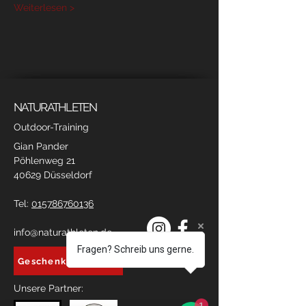
Weiterlesen >
NATURATHLETEN
Outdoor-Training
Gian Pander
Pöhlenweg 21
40629 Düsseldorf
Tel:
015786760136
info@naturathleten.de
Fragen? Schreib uns gerne.
Geschenkgutschein
Unsere Partner:
1