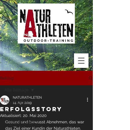
Menü
Beitrag
Alle Beiträge
NATURATHLETEN
Alle Beiträge
14. Apr. 2019
Erfolgsstory
Trainingswissen
Aktualisiert:
20. Mai 2020
Gesundheitsreport
Gesund und bewusst Abnehmen, das war 
das Ziel einer Kundin der Naturathleten. 