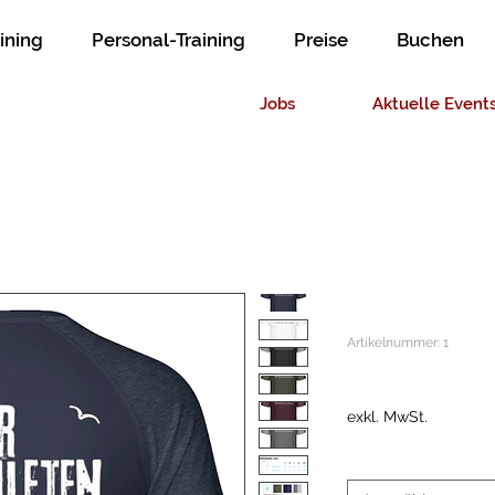
ining
Personal-Training
Preise
Buchen
Jobs
Aktuelle Event
T-Shirt Tra
Artikelnummer: 1
Preis
25,00 €
exkl. MwSt.
Größe
*