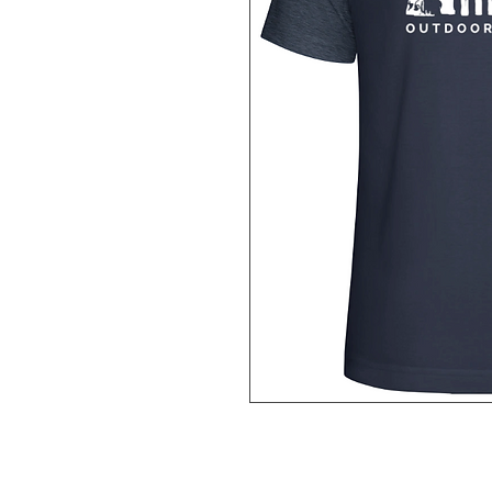
-95% Cotton / 5% Elastane
-Waschbar bei 40°C
-160 g/m²