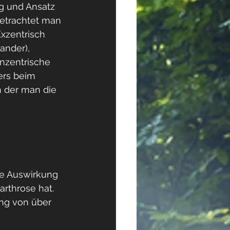
 und Ansatz 
etrachtet man 
xzentrisch 
ander), 
nzentrische 
ers beim 
 der man die 
ne Auswirkung 
rthrose hat. 
ng von über 