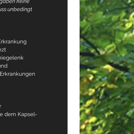
ngaben keine 
uss unbedingt 
Erkrankung 
zt 
niegelenk 
und 
 Erkrankungen 
  
ie dem Kapsel-