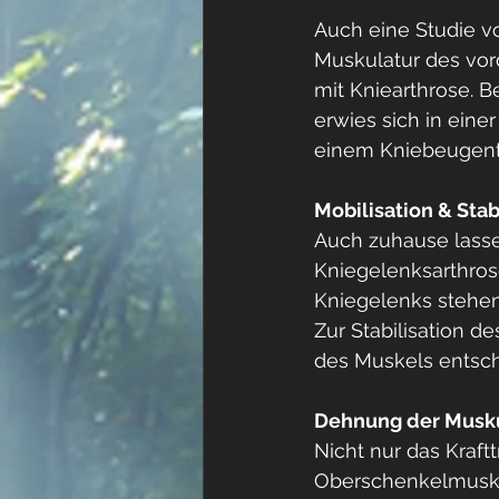
Auch eine Studie vo
Muskulatur des vor
mit Kniearthrose. B
erwies sich in eine
einem Kniebeugentr
Mobilisation & Stab
Auch zuhause lasse
Kniegelenksarthrose
Kniegelenks stehen 
Zur Stabilisation d
des Muskels entsch
Dehnung der Musk
Nicht nur das Kraft
Oberschenkelmuske