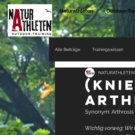
Naturathleten
Outdoor-Tra
Alle Beiträge
Trainingswissen
NATURATHLETEN
Erfahrungen unserer Naturathlete
(Kni
arth
Synonym: Arthrosis
Wichtig vorweg: Wir 