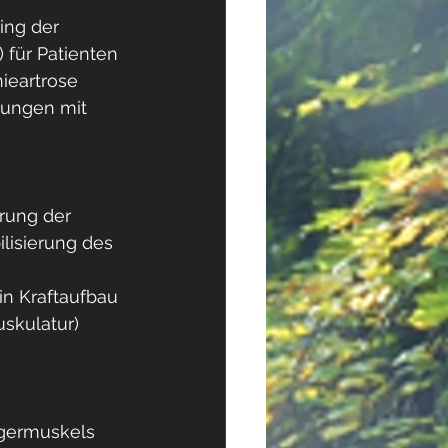
ing der 
für Patienten 
ieartrose 
bungen mit 
rung der 
lisierung des 
in Kraftaufbau 
skulatur) 
germuskels 