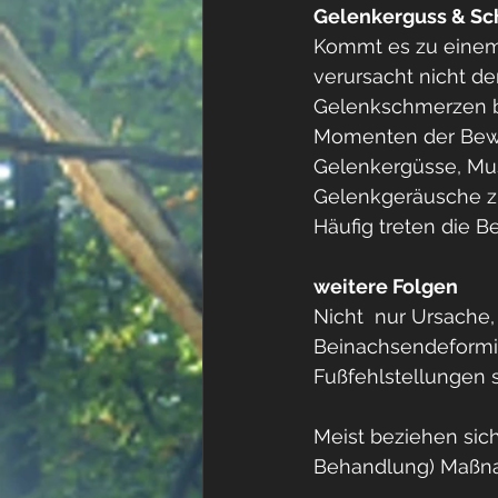
Gelenkerguss & S
Kommt es zu einem
verursacht nicht d
Gelenkschmerzen bei
Momenten der Bewe
Gelenkergüsse, Mu
Gelenkgeräusche z
Häufig treten die 
weitere Folgen
Nicht  nur Ursache
Beinachsendeformit
Fußfehlstellungen s
Meist beziehen sic
Behandlung) Maßna