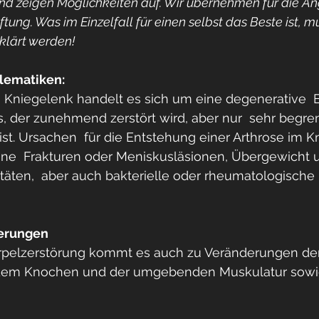
d zeigen Möglichkeiten auf. Wir übernehmen für die A
ung. Was im Einzelfall für einen selbst das Beste ist, m
lärt werden!
lematiken: 
im Kniegelenk handelt es sich um eine degenerative  
, der zunehmend zerstört wird, aber nur  sehr begren
ist. Ursachen  für die Entstehung einer Arthrose im K
e  Frakturen oder Meniskusläsionen, Übergewicht 
äten,  aber auch bakterielle oder rheumatologische
erungen
rpelzerstörung kommt es auch zu Veränderungen der
, dem Knochen und der umgebenden Muskulatur sow