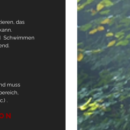
ieren, das 
ann.  
nd  Schwimmen 
end.
und muss 
ereich, 
.) .
ion