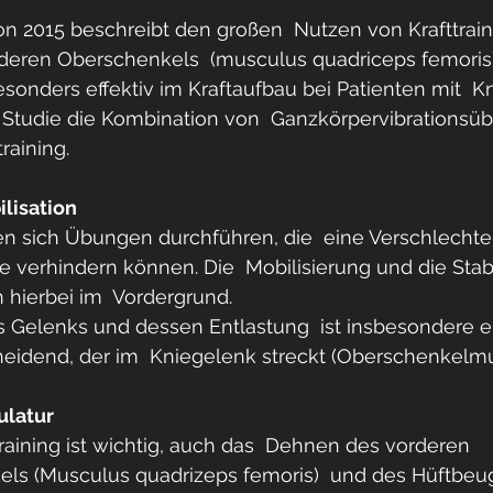
n 2015 beschreibt den großen  Nutzen von Krafttrain
deren Oberschenkels  (musculus quadriceps femoris) 
esonders effektiv im Kraftaufbau bei Patienten mit  Kn
r Studie die Kombination von  Ganzkörpervibrationsü
aining. 
ilisation
n sich Übungen durchführen, die  eine Verschlechte
 verhindern können. Die  Mobilisierung und die Stabi
hierbei im  Vordergrund. 
es Gelenks und dessen Entlastung  ist insbesondere e
eidend, der im  Kniegelenk streckt (Oberschenkelmu
ulatur
training ist wichtig, auch das  Dehnen des vorderen 
ls (Musculus quadrizeps femoris)  und des Hüftbeu