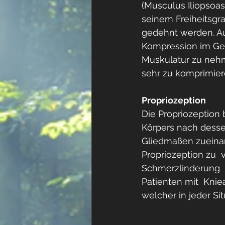
(Musculus Iliopsoas)
seinem Freiheitsgr
gedehnt werden. A
Kompression im Ge
Muskulatur zu neh
sehr zu komprimier
Propriozeption
Die Propriozeption 
Körpers nach desse
Gliedmaßen zueinand
Propriozeption zu  
Schmerzlinderung  u
Patienten mit  Knie
welcher in jeder Si