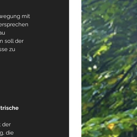
Bewegung mit 
ersprechen 
au 
 soll der 
sse zu 
trische 
 der 
, die 