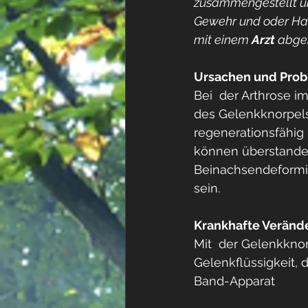
zusammengestellt un
Gewehr und oder Haft
mit einem 
Arzt 
abgek
Ursachen und Prob
Bei  der Arthrose 
des Gelenkknorpels
regenerationsfähig 
können überstanden
Beinachsendeformit
sein. 
Krankhafte Veränd
Mit  der Gelenkkno
Gelenkflüssigkeit
Band-Apparat