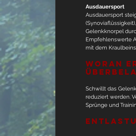
Ausdauersport
Ausdauersport steig
(Synoviaflüssigkeit
Gelenkknorpel durc
Empfehlenswerte A
mit dem Kraulbein
Woran er
Überbel
​Schwillt das Gelen
reduziert werden. 
Sprünge und Trainin
Entlast