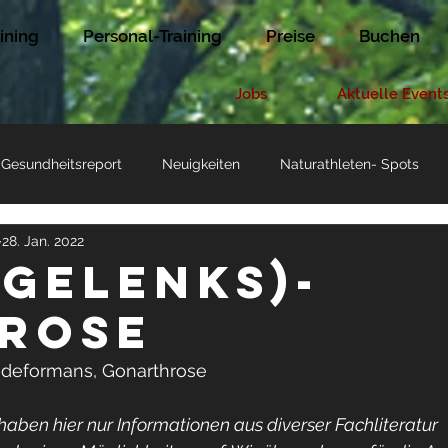
ining
Personal-Training
Preise
Buchen
Jobs
Aktuelle Event
Gesundheitsreport
Neuigkeiten
Naturathleten- Spots
28. Jan. 2022
n
egelenks)-
rose
 deformans, Gonarthrose
haben hier nur Informationen aus diverser Fachliteratur 