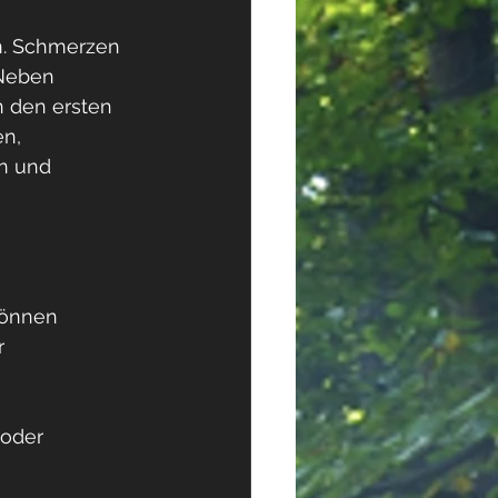
. Schmerzen  
 Neben 
n den ersten 
n, 
n und 
können  
  
 oder 