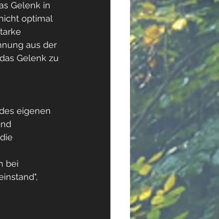
das Gelenk in 
icht optimal 
tarke 
nung aus der 
das Gelenk zu 
 des eigenen 
und 
die 
n bei 
instand", 