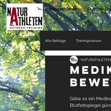
Naturathleten
Outdoor-Tra
Alle Beiträge
Trainingswissen
NATURATHLETEN
Erfahrungen unserer Naturathlete
Medi
bewe
Gäbe es ein Medikam
Blutfettspiegel güns