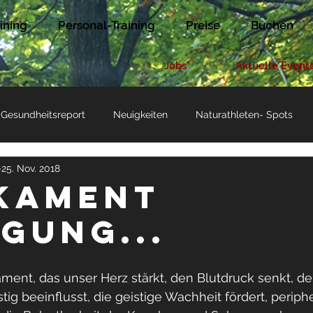
ining
Personal-Training
Preise
Buchen
Jobs
Aktuelle Event
Gesundheitsreport
Neuigkeiten
Naturathleten- Spots
25. Nov. 2018
n
kament
gung...
ent, das unser Herz stärkt, den Blutdruck senkt, de
tig beeinflusst, die geistige Wachheit fördert, periphe