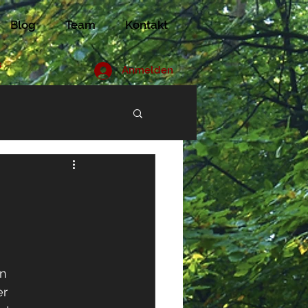
Blog
Team
Kontakt
s
Anmelden
n 
r 