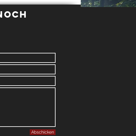
generation...
 noch
Abschicken