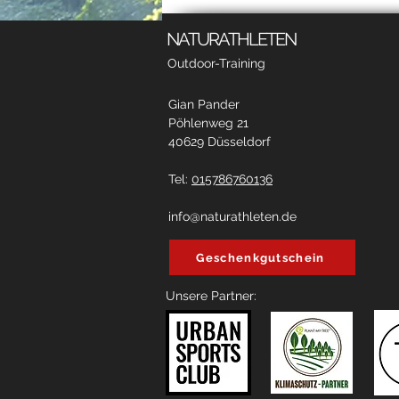
dem Personal
Trainer
NATURATHLETEN
Outdoor-Training
Gian Pander
Pöhlenweg 21
40629 Düsseldorf
Tel:
015786760136
info@naturathleten.de
Geschenkgutschein
Unsere Partner: