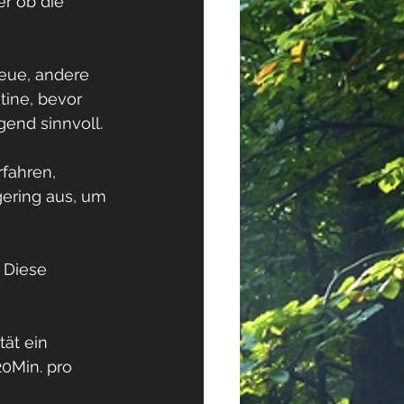
r ob die 
eue, andere 
tine, bevor 
gend sinnvoll.
fahren, 
gering aus, um 
 Diese 
 
ät ein 
0Min. pro 