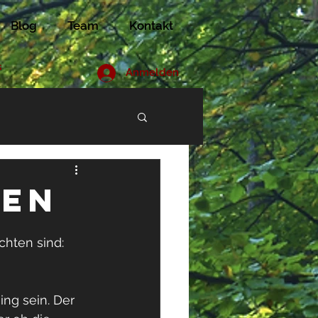
Blog
Team
Kontakt
s
Anmelden
ien
chten sind: 
ng sein. Der 