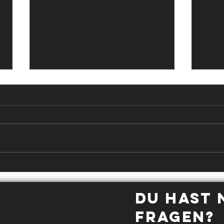
Läuferknie?
Sp
Re
Du hast
Fragen?