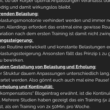
nt, ob der Körper optimal Anpassungen veranlasst ode
drig und damit wirkungslos bleibt. 
ierenden Belastung:
 Belastungsmonotonie verhindert werden und immer n
n. Allerdings erfordert das erstmal eine gewisse Rou
ariation nach dem ersten Training ist damit nicht zwin
tungssteigerung: 
se Routine entwickelt und konstante Belastungen er
elastungssteigerung. Ansonsten fällt das Prinzip 1 zu 
u bewirken. 
imalen Gestaltung von Belastung und Erholung:
r Struktur dauern Anpassungen unterschiedlich lang.
rtet werden. Also gönnt euch auch mal eine Pause!
erholung und Kontinuität: 
ompensations" Blogeintrag erwähnt, ist die Kontinuit
. Mehrere Studien haben gezeigt das ein Training 5x 2
, als ein Training von 2x 50Min. pro Woche. 