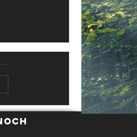
ort und
generation...
 noch