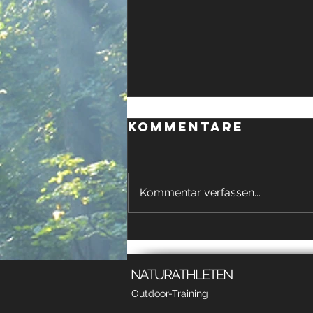
Kommentare
Kommentar verfassen...
Die suche nach
dem Personal
Trainer
NATURATHLETEN
Outdoor-Training