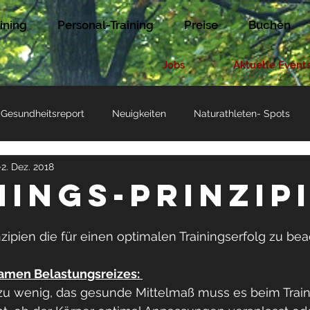
ining
Personal-Training
Preise
Buchen
Jobs
Aktuelle Event
Gesundheitsreport
Neuigkeiten
Naturathleten- Spots
2. Dez. 2018
n
nings-prinzip
nzipien die für einen optimalen Trainingserfolg zu bea
samen Belastungsreizes: 
t zu wenig, das gesunde Mittelmaß muss es beim Traini