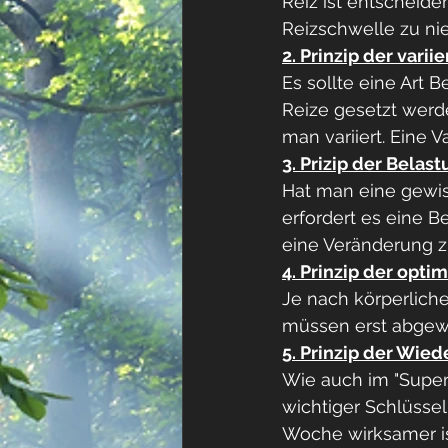
Reiz ist entscheide
Reizschwelle zu nie
2. Prinzip der vari
Es sollte eine Art
Reize gesetzt werde
man variiert. Eine V
3. Prizip der Belas
Hat man eine gewis
erfordert es eine B
eine Veränderung z
4. Prinzip der opt
Je nach körperliche
müssen erst abgewa
5. Prinzip der Wied
Wie auch im "Superk
wichtiger Schlüssel
Woche wirksamer ist