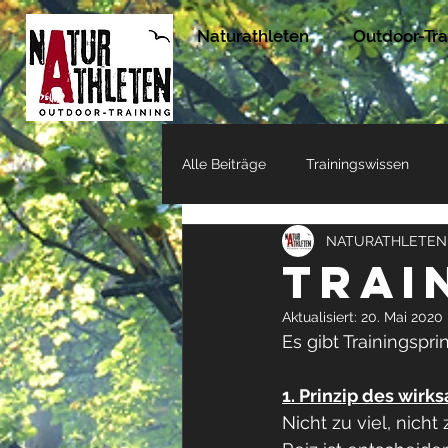
Naturathleten
Outdoor-Tra
Alle Beiträge
Trainingswissen
NATURATHLETEN
Erfahrungen unserer Naturathlete
Trai
Aktualisiert:
20. Mai 2020
Es gibt Trainingspri
1. Prinzip des wirk
Nicht zu viel, nich